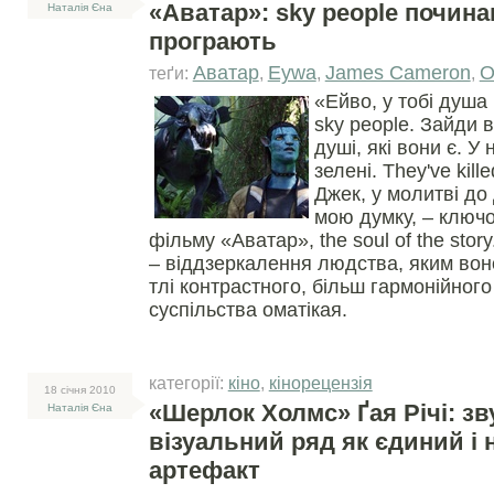
«Аватар»: sky people почина
Наталія Єна
програють
Аватар
Eywa
James Cameron
O
теґи:
,
,
,
«Ейво, у тобі душа
sky people. Зайди в 
душі, які вони є. У 
зелені. They've kille
Джек, у молитві до
мою думку, – ключо
фільму «Аватар», the soul of the story
– віддзеркалення людства, яким воно
тлі контрастного, більш гармонійного
суспільства оматікая.
категорії:
кіно
,
кінорецензія
18 сiчня 2010
«Шерлок Холмс» Ґая Річі: зв
Наталія Єна
візуальний ряд як єдиний і
артефакт