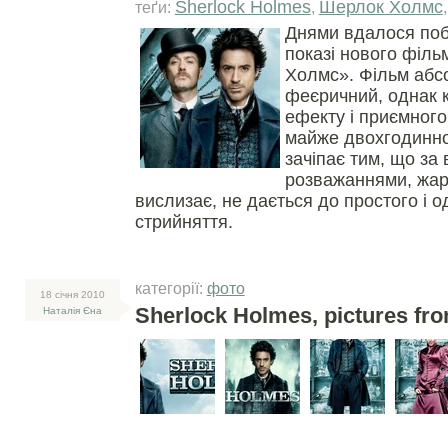
Sherlock Holmes
Шерлок Холмс
теґи:
,
Днями вдалося поб
показі нового філь
Холмс». Фільм абс
феєричний, однак 
ефекту і приємного
майже двохгодинно
зачіпає тим, що за
розважаннями, жарт
вислизає, не дається до простого і 
стрийняття.
категорії:
фото
18 сiчня 2010
Sherlock Holmes, pictures fr
Наталія Єна