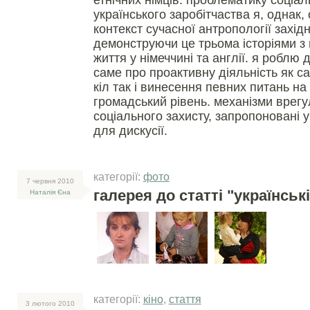
етнічних німців. проблематику соціаль
українського заробітчаства я, однак
контекст сучасної антропології західн
демонструючи це трьома історіями з
життя у німеччині та англії. я роблю 
саме про проактивну діяльність як с
кіл так і винесення певних питань на
громадський рівень. механізми врег
соціального захисту, запропоновані у 
для дискусії.
категорії:
фото
7 червня 2010
галерея до статті "українськ
Наталія Єна
категорії:
кіно
,
стаття
3 лютого 2010