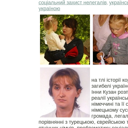
соціальний захист нелегалів
українс
,
україною
на тлі історії к
загибелі україн
Інни Кузан роз
реалії українсь
німеччині та її
німецькому сусп
громада, легал
порівнянні з турецькою, єврейською