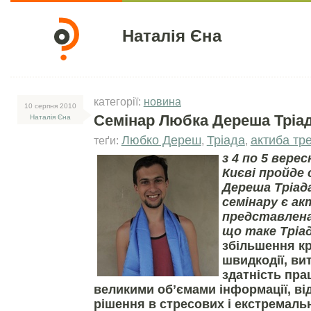
Наталія Єна
категорії:
новина
10 серпня 2010
Семінар Любка Дереша Тріа
Наталія Єна
Любко Дереш
Тріада
актиба тре
теґи:
,
,
з 4 по 5 верес
Києві пройде 
Дереша Тріад
семінару є ак
представлена
що таке Тріад
збільшення кр
швидкодії, ви
здатність пра
великими обʼємами інформації, ві
рішення в стресових і екстремальн