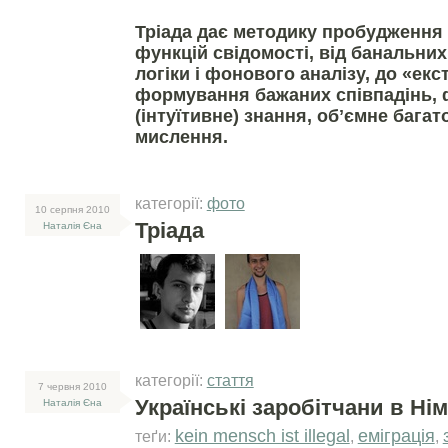
Тріада дає методику пробудження
функцій свідомості, від банальних,
логіки і фонового аналізу, до «ек
формування бажаних співпадінь,
(інтуїтивне) знання, обʼємне бага
мислення.
категорії:
фото
10 серпня 2010
Тріада
Наталія Єна
категорії:
стаття
7 червня 2010
Українські заробітчани в Ні
Наталія Єна
kein mensch ist illegal
еміграція
теґи:
,
,